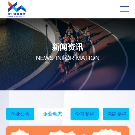
新
闻
资
讯
N
E
W
S
I
N
F
O
R
M
A
T
I
O
N
企业公告
企业动态
学习专栏
党建专栏