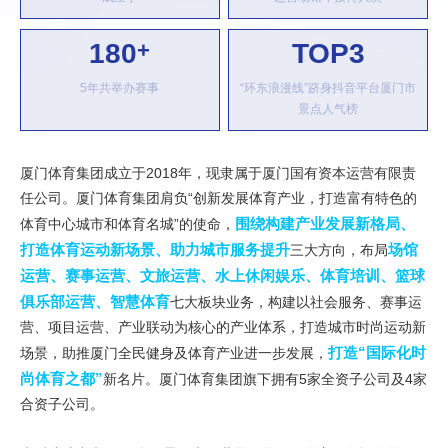
180
+
TOP
3
5年共举办赛事
“环东浪漫线”跻身抖音平台厦门市
景点人气榜
厦门体育集团成立于2018年，现隶属于厦门国有资本运营有限责
任公司。厦门体育集团肩负“创新发展体育产业，打造富有特色的
体育中心城市和体育名城”的使命，
围绕构建产业发展新格局、
打造体育运动新场景、助力城市服务提升
三大方向，布局
场馆
运营、赛事运营、文旅运营、水上休闲娱乐、体育培训、篮球
俱乐部运营、智慧体育
七大板块业务，构建以社会服务、赛事运
营、项目运营、产业联动为核心的产业体系，打造城市时尚运动新
场景，助推厦门全民健身及体育产业进一步发展，
打造“国际化时
尚体育之都”
新名片。厦门体育集团旗下拥有5家全资子公司及4家
合资子公司。