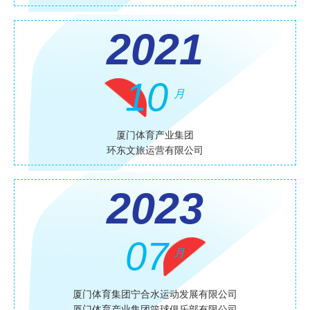
2021
10
月
厦门体育产业集团
环东文旅运营有限公司
2023
07
月
厦门体育集团宁合水运动发展有限公司
厦门体育产业集团篮球俱乐部有限公司