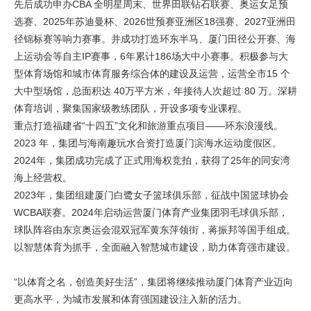
先后成功申办CBA 全明星周末、世界田联钻石联赛、奥运女足预
选赛、2025年苏迪曼杯、2026世预赛亚洲区18强赛、2027亚洲田
径锦标赛等响力赛事。并成功打造环东半马、厦门田径公开赛、海
上运动会等自主IP赛事，6年累计186场大中小赛事。积极参与大
型体育场馆和城市体育服务综合体的建设及运营，运营全市15 个
大中型场馆，总面积达 40万平方米，年接待人次超过 80 万。深耕
体育培训，聚集国家级教练团队，开设多项专业课程。
重点打造福建省“十四五”文化和旅游重点项目——环东浪漫线。
2023 年，集团与海南趣玩水合资打造厦门滨海水运动度假区。
2024年，集团成功完成了正式用海权竞拍，获得了25年的同安湾
海上经营权。
2023年，集团组建厦门白鹭女子篮球俱乐部，征战中国篮球协会
WCBA联赛。2024年启动运营厦门体育产业集团羽毛球俱乐部，
球队阵容由东京奥运会混双冠军黄东萍领街，蒋振邦等国手组成。
以智慧体育为抓手，全面融入智慧城市建设，助力体育强市建设。
“以体育之名，创造美好生活”，集团将继续推动厦门体育产业迈向
更高水平，为城市发展和体育强国建设注入新的活力。