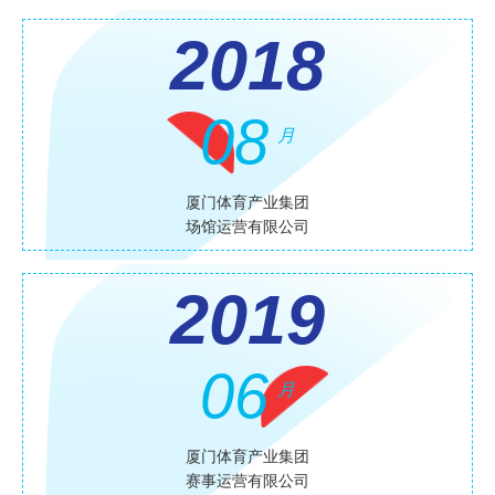
2018
08
月
厦门体育产业集团
场馆运营有限公司
2019
06
月
厦门体育产业集团
赛事运营有限公司