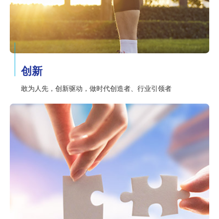
创新
敢为人先，创新驱动，做时代创造者、行业引领者