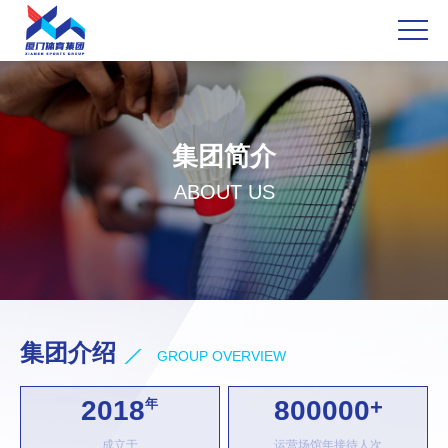
集
团
简
介
A
B
O
U
T
U
S
集团介绍
GROUP OVERVIEW
2018
800000
+
年
成立于
运营场馆年接待人次