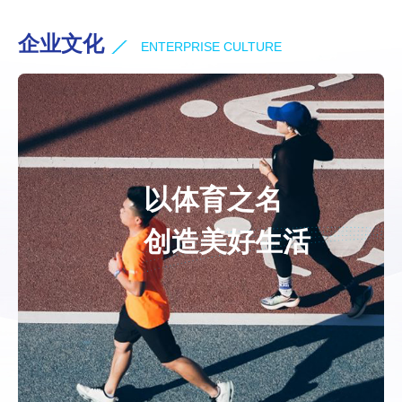
企业文化
ENTERPRISE CULTURE
以体育之名
创造美好生活